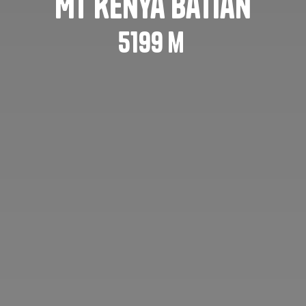
Mt Kenya Batian
5199
m