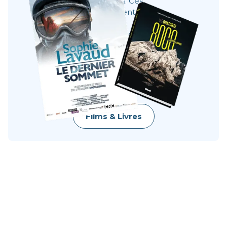
8000 mètres. Ces
récits montrent les
coulisses, les
visages, les choix. Ils
donnent à voir ce
qu’une image ne dit
pas toujours :
l’effort, le doute, la
beauté brute.
Films & Livres