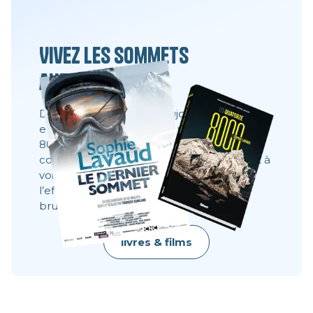
Vivez les sommets
autrement
Des films, des livres et toujours la même
envie : partager ce que l’on ne voit pas à
8000 mètres. Ces récits montrent les
coulisses, les visages, les choix. Ils donnent à
voir ce qu’une image ne dit pas toujours :
l’effort, le doute, la résilience, la beauté
brute.
livres & films