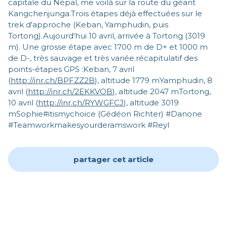
capitale du Népal, me voilà sur la route du géant
Kangchenjunga.Trois étapes déjà effectuées sur le
trek d'approche (Keban, Yamphudin, puis
Tortong).Aujourd'hui 10 avril, arrivée à Tortong (3019
m). Une grosse étape avec 1700 m de D+ et 1000 m
de D-, très sauvage et très variée.récapitulatif des
points-étapes GPS :Keban, 7 avril
(
http://inr.ch/BPFZZ2B
), altitude 1779 mYamphudin, 8
avril (
http://inr.ch/2EKKVOB
), altitude 2047 mTortong,
10 avril (
http://inr.ch/RYWGFCJ
), altitude 3019
mSophie#itismychoice (Gédéon Richter) #Danone
#Teamworkmakesyourderamswork #Reyl
partager cet article