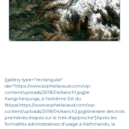
[gallery type="rectangular"
ids="https://www.sophielavaud.com/wp-
content/uploads/2018/04/kanch1.jpg|le
Kangchenjunga, à l'extrême Est du
Népal,https://www.sophielavaud.com/wp-
content/uploads/2018/04/kanch2.jpg|itinéraire des trois
premières étapes sur le trek d'approche"]Après les
formalités administratives d'usage à Kathmandu, la