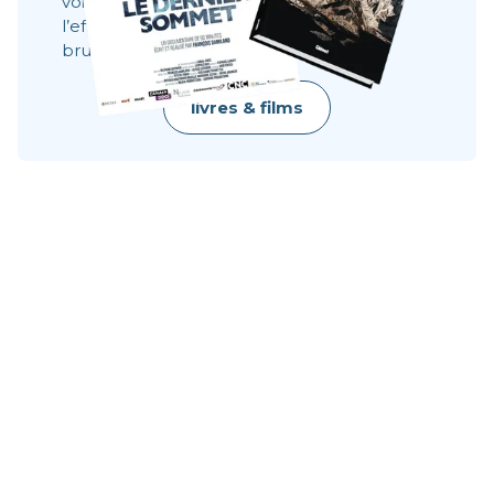
voir ce qu’une image ne dit pas toujours :
l’effort, le doute, la résilience, la beauté
brute.
livres & films