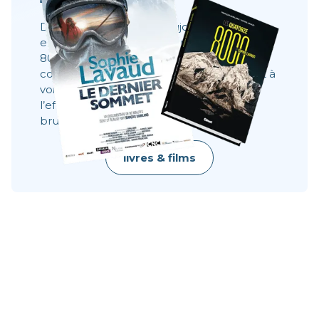
Des films, des livres et toujours la même
envie : partager ce que l’on ne voit pas à
8000 mètres. Ces récits montrent les
coulisses, les visages, les choix. Ils donnent à
voir ce qu’une image ne dit pas toujours :
l’effort, le doute, la résilience, la beauté
brute.
livres & films