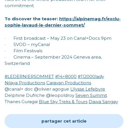
commitment.
To discover the teaser:
https://alpinemag.fr/exclu-
sophie-lavaud-le-dernier-sommet/
· First broadcast – May 23 on Canal+Docs 9pm
· SVOD – myCanal
· Film Festivals
· Cinema – September 2024 Geneva area,
Switzerland
#LEDERNIERSOMMET
#14×8000
#112000lady
Nilaya Productions
Caravan Productions
@canal+ doc @olivier agogue
Ulysse Lefebvre
Delphine Dufriche @leopoldroy
Seven Summit
Thanes Guragai
Blue Sky Treks & Tours
Dawa Sangay
partager cet article