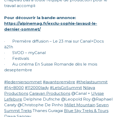
travail accompli
Pour découvrir la bande-annonce:
https://alpinemag.fr/exclu-sophie-lavaud-le-
dernier-sommet/
· Première diffusion – Le 23 mai sur Canal+Docs
à21h
· SVOD – myCanal
· Festivals
· Au cinéma En Suisse Romande dès le mois
deseptembre
#lederniersommet
#avantpremière
#thelastsummit
#14×8000
#112000lady
#LetsGoSummit
Nilaya
Productions
Caravan Productions
@Canal +
Ulysse
Lefebvre
Delphine Dufriche @Leopold Roy @Raphael
Caraty @Christophe De Pinho
Millet Mountain
Seven
Summit Treks
Thanes Guragai
Blue Sky Treks & Tours
Dawa Sangay