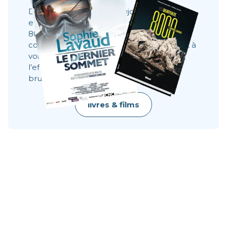
Des films, des livres et toujours la même
envie : partager ce que l’on ne voit pas à
8000 mètres. Ces récits montrent les
coulisses, les visages, les choix. Ils donnent à
voir ce qu’une image ne dit pas toujours :
l’effort, le doute, la résilience, la beauté
brute.
livres & films