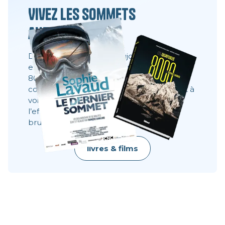
Vivez les sommets
autrement
Des films, des livres et toujours la même
envie : partager ce que l’on ne voit pas à
8000 mètres. Ces récits montrent les
coulisses, les visages, les choix. Ils donnent à
voir ce qu’une image ne dit pas toujours :
l’effort, le doute, la résilience, la beauté
brute.
livres & films