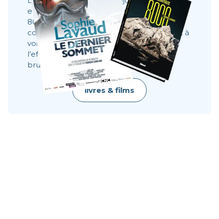
Des films, des livres et toujours la même
envie : partager ce que l’on ne voit pas à
8000 mètres. Ces récits montrent les
coulisses, les visages, les choix. Ils donnent à
voir ce qu’une image ne dit pas toujours :
l’effort, le doute, la résilience, la beauté
brute.
livres & films