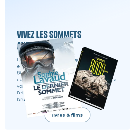
Vivez les sommets
autrement
Des films, des livres et toujours la même
envie : partager ce que l’on ne voit pas à
8000 mètres. Ces récits montrent les
coulisses, les visages, les choix. Ils donnent à
voir ce qu’une image ne dit pas toujours :
l’effort, le doute, la résilience, la beauté
brute.
livres & films