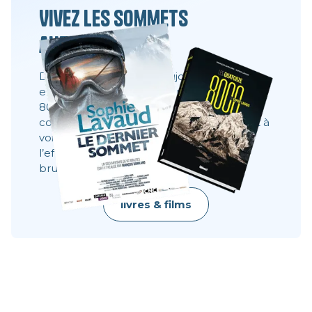
Vivez les sommets
autrement
Des films, des livres et toujours la même
envie : partager ce que l’on ne voit pas à
8000 mètres. Ces récits montrent les
coulisses, les visages, les choix. Ils donnent à
voir ce qu’une image ne dit pas toujours :
l’effort, le doute, la résilience, la beauté
brute.
livres & films