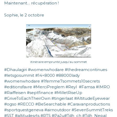
Maintenant… récupération !
Sophie, le 2 octobre
itinéraire emprunté jusqu'au sommet
#Dhaulagiri #womenwhodare #thedreamcontinues
#letsgosummit #14×8000 #88000lady
#womenwhodare #1femme7sommets10secrets
#editionsfavre #MerciPreglem #Reyl #Famsa #IMRO
#Raiffeisen #septfinance #MilletRiseUp
#GriveToEachTheirOwn #tingerlaat #AltitudeEyewear
#ogso #RECCO #BeSearchable #Caravanproductions
#sportquestgeneva #airnoutdoor #SevenSummitTreks
#SST #altitudesrts #RTS #PaJu#Tdh_ch #Tdh_Nepal