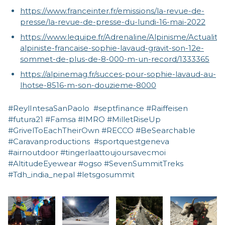
https://www.franceinter.fr/emissions/la-revue-de-
presse/la-revue-de-presse-du-lundi-16-mai-2022
https://www.lequipe.fr/Adrenaline/Alpinisme/Actualites
alpiniste-francaise-sophie-lavaud-gravit-son-12e-
sommet-de-plus-de-8-000-m-un-record/1333365
https://alpinemag.fr/succes-pour-sophie-lavaud-au-
lhotse-8516-m-son-douzieme-8000
#ReylIntesaSanPaolo #septfinance #Raiffeisen
#futura21 #Famsa #IMRO #MilletRiseUp
#GrivelToEachTheirOwn #RECCO #BeSearchable
#Caravanproductions #sportquestgeneva
#airnoutdoor #tingerlaattoujoursavecmoi
#AltitudeEyewear #ogso #SevenSummitTreks
#Tdh_india_nepal #letsgosummit