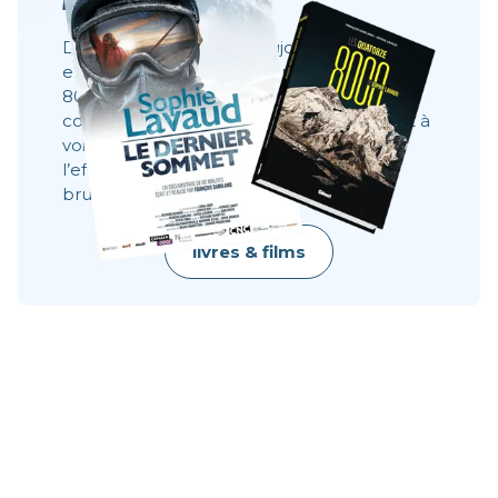
Des films, des livres et toujours la même
envie : partager ce que l’on ne voit pas à
8000 mètres. Ces récits montrent les
coulisses, les visages, les choix. Ils donnent à
voir ce qu’une image ne dit pas toujours :
l’effort, le doute, la résilience, la beauté
brute.
livres & films