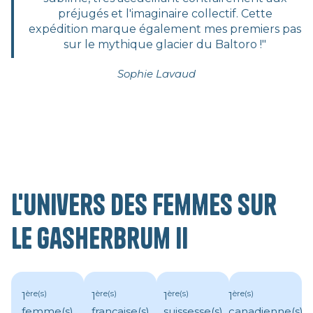
préjugés et l'imaginaire collectif. Cette
expédition marque également mes premiers pas
sur le mythique glacier du Baltoro !"
Sophie Lavaud
L'univers des femmes sur
le Gasherbrum II
ère(s)
ère(s)
ère(s)
ère(s)
1
1
1
1
femme(s)
française(s)
suissesse(s)
canadienne(s)