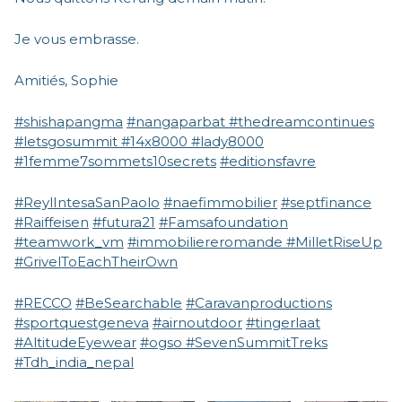
Je vous embrasse.
Amitiés, Sophie
#shishapangma
#nangaparbat
#thedreamcontinues
#letsgosummit
#14x8000
#lady8000
#1femme7sommets10secrets
#editionsfavre
#ReylIntesaSanPaolo
#naefimmobilier
#septfinance
#Raiffeisen
#futura21
#Famsafoundation
#teamwork_vm
#immobiliereromande
#MilletRiseUp
#GrivelToEachTheirOwn
#RECCO
#BeSearchable
#Caravanproductions
#sportquestgeneva
#airnoutdoor
#tingerlaat
#AltitudeEyewear
#ogso
#SevenSummitTreks
#Tdh_india_nepal