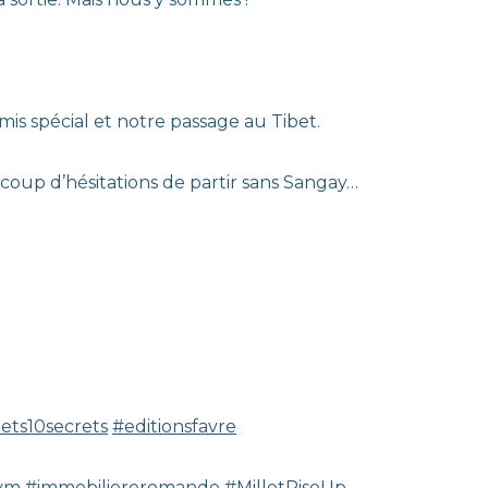
mis spécial et notre passage au Tibet.
coup d’hésitations de partir sans Sangay…
ts10secrets
#editionsfavre
vm
#immobiliereromande
#MilletRiseUp