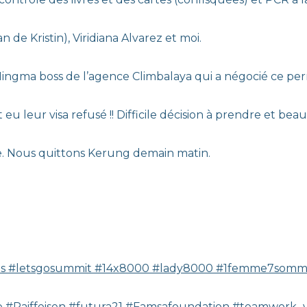
 de Kristin), Viridiana Alvarez et moi.
 Mingma boss de l’agence Climbalaya qui a négocié ce per
eur visa refusé !! Difficile décision à prendre et beau
e. Nous quittons Kerung demain matin.
es
#letsgosummit
#14x8000
#lady8000
#1femme7somme
e
#Raiffeisen
#futura21
#Famsafoundation
#teamwork_