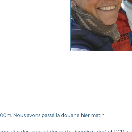
00m. Nous avons passé la douane hier matin.
 contrôle des livres et des cartes (confisquées) et PCR à l