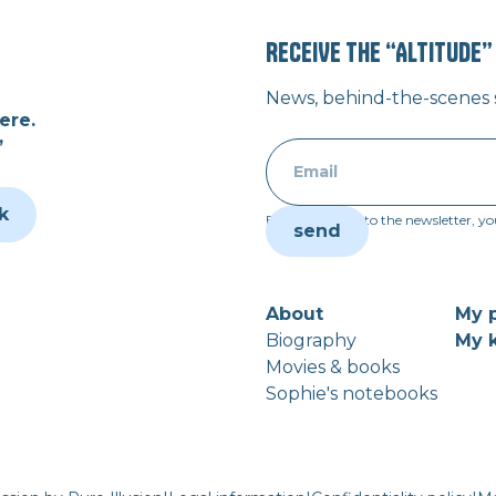
RECEIVE THE “ALTITUDE
News, behind-the-scenes st
ere.
”
k
By subscribing to the newsletter, yo
About
My p
Biography
My k
Movies & books
Sophie's notebooks