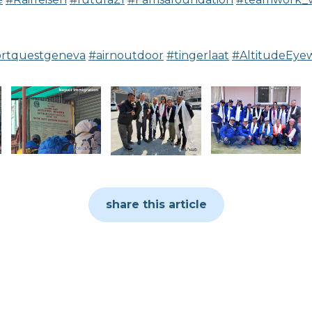
ortquestgeneva
#airnoutdoor
#tingerlaat
#AltitudeEye
share this article