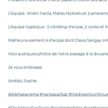
L’équipe : Kristin Harila, Matias Myklebust (cameraman
L’équipe logistique : 5 climbing sherpas, 2 cooks et
Malheureusement 6 sherpas dont Dawa Sangay ont eu l
Voici quelques photos de notre passage à la douan
Je vous embrasse.
Amitiés, Sophie
#shishapangma
#nangaparbat
#thedreamcontinu
#ReylIntesaSanPaolo
#naefimmobilier
#septfinanc