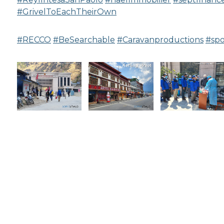
#GrivelToEachTheirOwn
#RECCO
#BeSearchable
#Caravanproductions
#sp