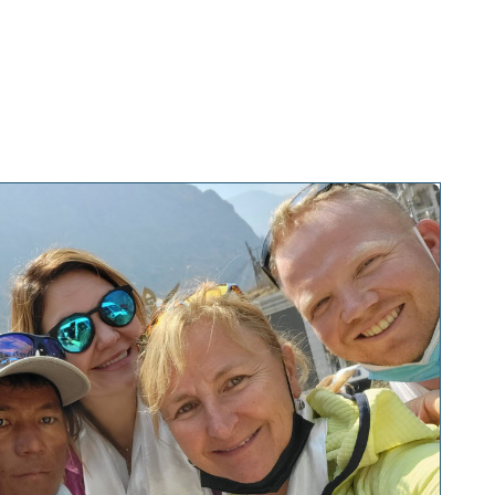
te talks
About
Press and media
Contact
EN