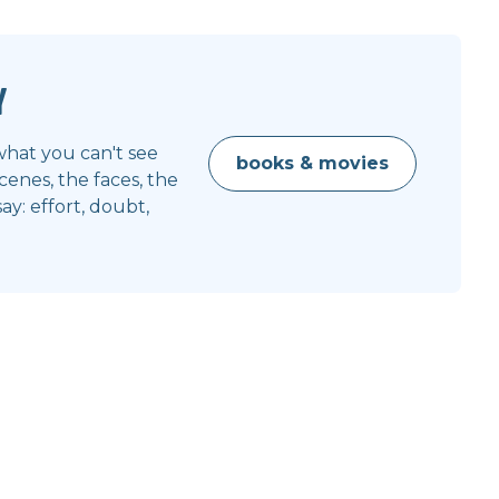
y
what you can't see
books & movies
enes, the faces, the
y: effort, doubt,