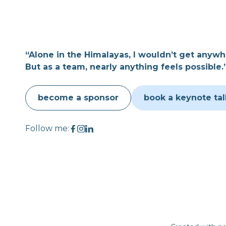
“Alone in the Himalayas, I wouldn’t get anywh
But as a team, nearly anything feels possible.
become a sponsor
book a keynote tal
Follow me: