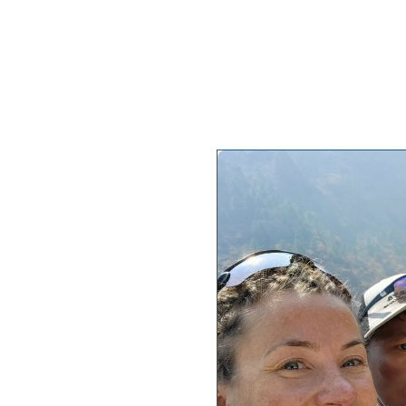
My projects
My keyno