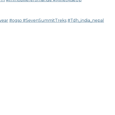
wear
#ogso
#SevenSummitTreks
#Tdh_india_nepal