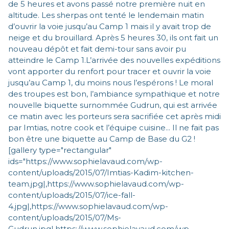
de 5 heures et avons passé notre première nuit en
altitude. Les sherpas ont tenté le lendemain matin
d’ouvrir la voie jusqu’au Camp 1 mais il y avait trop de
neige et du brouillard. Après 5 heures 30, ils ont fait un
nouveau dépôt et fait demi-tour sans avoir pu
atteindre le Camp 1.L’arrivée des nouvelles expéditions
vont apporter du renfort pour tracer et ouvrir la voie
jusqu’au Camp 1, du moins nous l’espérons ! Le moral
des troupes est bon, l’ambiance sympathique et notre
nouvelle biquette surnommée Gudrun, qui est arrivée
ce matin avec les porteurs sera sacrifiée cet après midi
par Imtias, notre cook et l’équipe cuisine... Il ne fait pas
bon être une biquette au Camp de Base du G2 !
[gallery type="rectangular"
ids="https://www.sophielavaud.com/wp-
content/uploads/2015/07/Imtias-Kadim-kitchen-
team.jpg|,https://www.sophielavaud.com/wp-
content/uploads/2015/07/ice-fall-
4.jpg|,https://www.sophielavaud.com/wp-
content/uploads/2015/07/Ms-
Gudrun.jpg|,https://www.sophielavaud.com/wp-