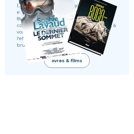
Des films, des livres et toujours la même
envie : partager ce que l’on ne voit pas à
8000 mètres. Ces récits montrent les
coulisses, les visages, les choix. Ils donnent à
voir ce qu’une image ne dit pas toujours :
l’effort, le doute, la résilience, la beauté
brute.
livres & films