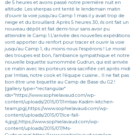
de 5 heures et avons passé notre première nuit en
altitude. Les sherpas ont tenté le lendemain matin
d’ouvrir la voie jusqu’au Camp 1 mais il y avait trop de
neige et du brouillard. Après 5 heures 30, ils ont fait un
nouveau dépôt et fait demi-tour sans avoir pu
atteindre le Camp 1.L’arrivée des nouvelles expéditions
vont apporter du renfort pour tracer et ouvrir la voie
jusqu’au Camp 1, du moins nous l’espérons ! Le moral
des troupes est bon, l’ambiance sympathique et notre
nouvelle biquette surnommée Gudrun, qui est arrivée
ce matin avec les porteurs sera sacrifiée cet après midi
par Imtias, notre cook et l’équipe cuisine... Il ne fait pas
bon être une biquette au Camp de Base du G2 !
[gallery type="rectangular"
ids="https://www.sophielavaud.com/wp-
content/uploads/2015/07/Imtias-Kadim-kitchen-
team.jpg|,https://www.sophielavaud.com/wp-
content/uploads/2015/07/ice-fall-
4.jpg|,https://www.sophielavaud.com/wp-
content/uploads/2015/07/Ms-
Gudrun.jpg|,https://www.sophielavaud.com/wp-