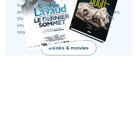
to share what you can't see 8,000 meters
away. These stories show behind the scenes,
the faces, the choices. They show what an
image does not always say: effort, doubt,
resilience, raw beauty.
books & movies