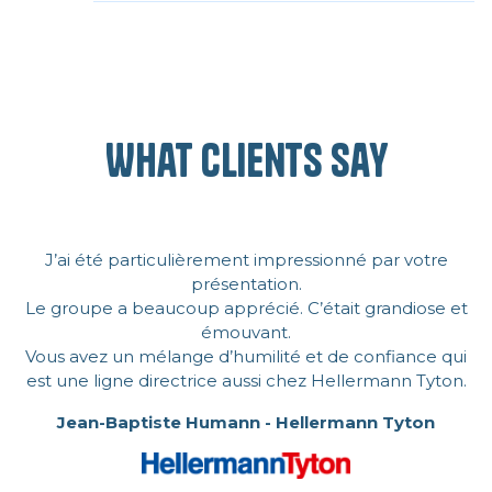
Not at all. I’ll take you inside my
backpack to the summits of the
world’s highest mountains—just sit
back and let yourself be carried along.
What clients say
J’ai été particulièrement impressionné par votre
présentation.
Le groupe a beaucoup apprécié. C’était grandiose et
émouvant.
Vous avez un mélange d’humilité et de confiance qui
est une ligne directrice aussi chez Hellermann Tyton.
Jean-Baptiste Humann - Hellermann Tyton