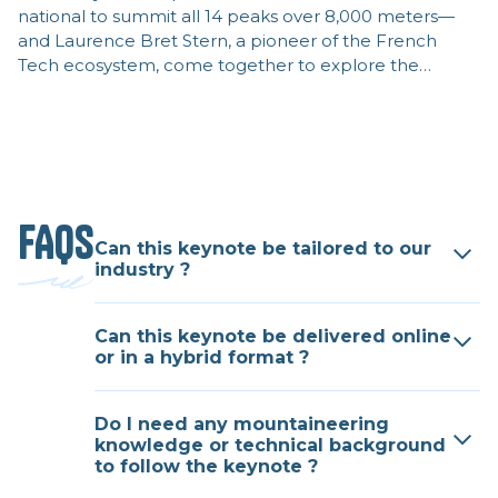
national to summit all 14 peaks over 8,000 meters—
and Laurence Bret Stern, a pioneer of the French
Tech ecosystem, come together to explore the
principles of effectuation.
FAQS
Can this keynote be tailored to our
industry ?
Yes. This keynote can be adapted to
any industry and any type of
Can this keynote be delivered online
or in a hybrid format ?
organization, as the focus is not on
mountaineering itself but on the
Yes. I successfully delivered many
insights and lessons drawn from that
keynotes online and in hybrid formats
Do I need any mountaineering
world.
knowledge or technical background
in 2020–2021. That said, nothing truly
to follow the keynote ?
replaces the energy of a live audience.