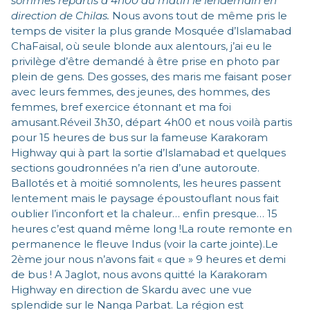
sommes repartis à 4h00 du matin le lendemain en
direction de Chilas.
Nous avons tout de même pris le
temps de visiter la plus grande Mosquée d’Islamabad
ChaFaisal, où seule blonde aux alentours, j’ai eu le
privilège d’être demandé à être prise en photo par
plein de gens. Des gosses, des maris me faisant poser
avec leurs femmes, des jeunes, des hommes, des
femmes, bref exercice étonnant et ma foi
amusant.Réveil 3h30, départ 4h00 et nous voilà partis
pour 15 heures de bus sur la fameuse Karakoram
Highway qui à part la sortie d’Islamabad et quelques
sections goudronnées n’a rien d’une autoroute.
Ballotés et à moitié somnolents, les heures passent
lentement mais le paysage époustouflant nous fait
oublier l’inconfort et la chaleur… enfin presque… 15
heures c’est quand même long !La route remonte en
permanence le fleuve Indus (voir la carte jointe).Le
2ème jour nous n’avons fait « que » 9 heures et demi
de bus ! A Jaglot, nous avons quitté la Karakoram
Highway en direction de Skardu avec une vue
splendide sur le Nanga Parbat. La région est