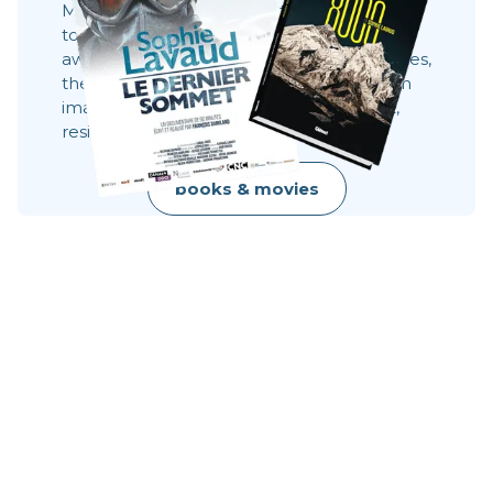
Movies, books and always the same desire:
to share what you can't see 8,000 meters
away. These stories show behind the scenes,
the faces, the choices. They show what an
image does not always say: effort, doubt,
resilience, raw beauty.
books & movies