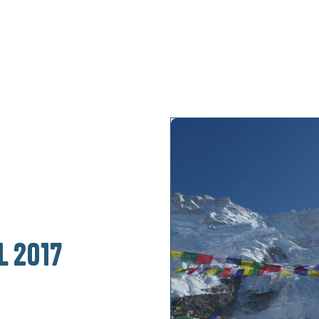
My projects
My keyno
l 2017