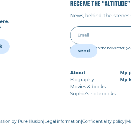
RECEIVE THE “ALTITUDE
News, behind-the-scenes st
ere.
”
k
By subscribing to the newsletter, yo
About
My p
Biography
My k
Movies & books
Sophie's notebooks
ssion by Pure Illusion
|
Legal information
|
Confidentiality policy
|
Ma