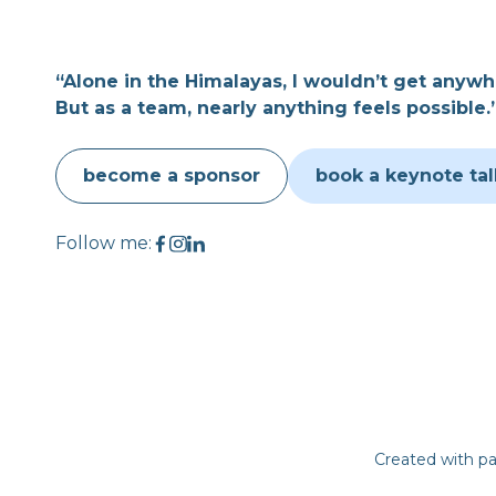
“Alone in the Himalayas, I wouldn’t get anywh
But as a team, nearly anything feels possible.
become a sponsor
book a keynote tal
Follow me:
Created with pa