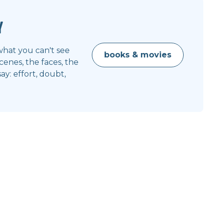
y
what you can't see
books & movies
enes, the faces, the
y: effort, doubt,