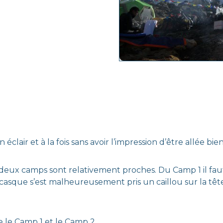
 éclair et à la fois sans avoir l’impression d’être allée 
s deux camps sont relativement proches. Du Camp 1 il fa
asque s’est malheureusement pris un caillou sur la tête
e le Camp 1 et le Camp 2.