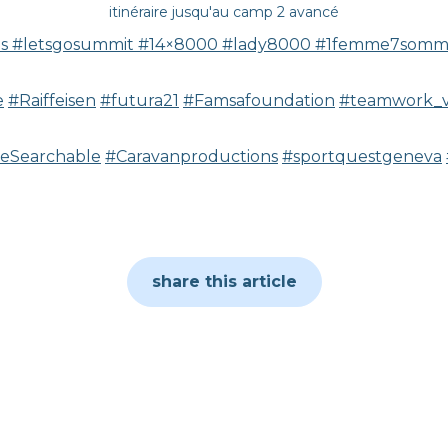
itinéraire jusqu'au camp 2 avancé
es
#letsgosummit
#14×8000
#lady8000
#1femme7somme
e
#Raiffeisen
#futura21
#Famsafoundation
#teamwork_
eSearchable
#Caravanproductions
#sportquestgeneva
share this article