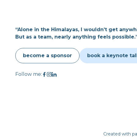
“Alone in the Himalayas, I wouldn’t get anywh
But as a team, nearly anything feels possible.
become a sponsor
book a keynote tal
Follow me:
Created with pa