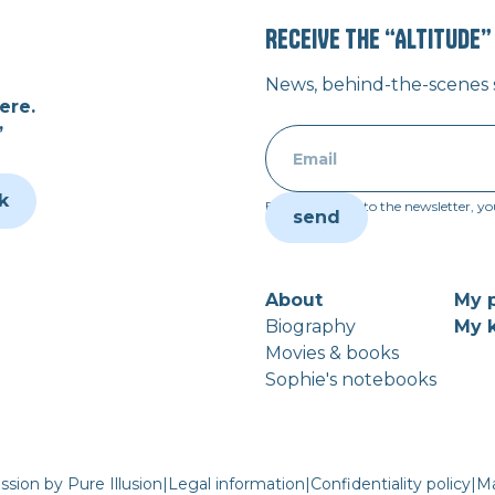
RECEIVE THE “ALTITUDE
News, behind-the-scenes st
ere.
”
k
By subscribing to the newsletter, yo
About
My p
Biography
My k
Movies & books
Sophie's notebooks
ssion by Pure Illusion
|
Legal information
|
Confidentiality policy
|
Ma