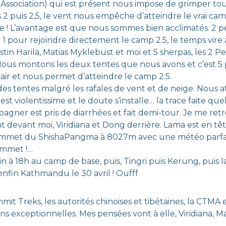
Association) qui est présent nous impose de grimper to
 puis 2,5, le vent nous empêche d’atteindre le vrai camp
 L’avantage est que nous sommes bien acclimatés. 2 peti
 pour rejoindre directement le camp 2.5, le temps vire
istin Harila, Matias Myklebust et moi et 5 sherpas, les 2 
ous montons les deux tentes que nous avons et c’est 5 p
clair et nous permet d’atteindre le camp 2.5.
 des tentes malgré les rafales de vent et de neige. Nous 
t violentissime et le doute s’installe… la trace faite qu
ner est pris de diarrhées et fait demi-tour. Je me ret
 devant moi, Viridiana et Dong derrière. Lama est en tête, 
i sommet du ShishaPangma à 8027m avec une météo parfai
sommet !…
 à 18h au camp de base, puis, Tingri puis Kerung, puis la 
 enfin Kathmandu le 30 avril ! Oufff
 Treks, les autorités chinoises et tibétaines, la CTMA e
s exceptionnelles. Mes pensées vont à elle, Viridiana, M