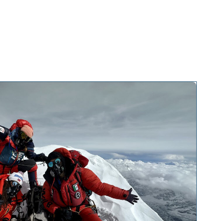
te talks
About
Press and media
Contact
EN