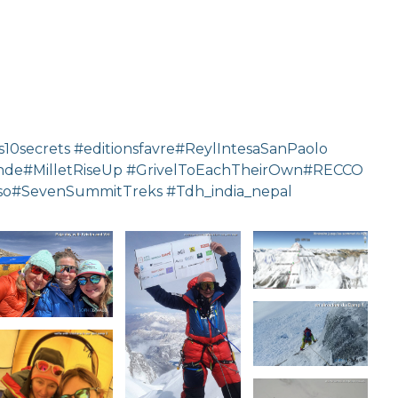
ecrets #editionsfavre#ReylIntesaSanPaolo
mande#MilletRiseUp #GrivelToEachTheirOwn#RECCO
gso#SevenSummitTreks #Tdh_india_nepal