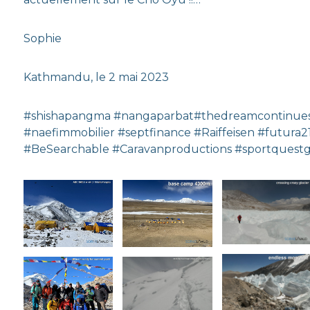
Sophie
Kathmandu, le 2 mai 2023
#shishapangma #nangaparbat#thedreamcontinues
#naefimmobilier #septfinance #Raiffeisen #fut
#BeSearchable #Caravanproductions #sportquestg