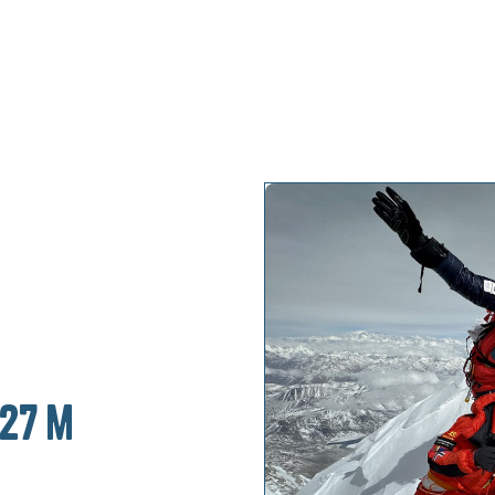
My projects
My keyno
27 m