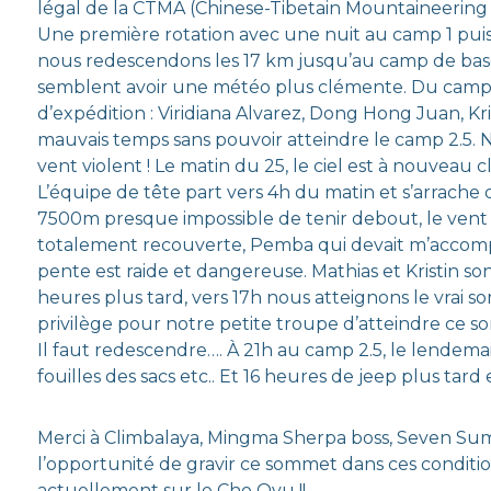
légal de la CTMA (Chinese-Tibetain Mountaineering 
Une première rotation avec une nuit au camp 1 puis 2
nous redescendons les 17 km jusqu’au camp de base !
semblent avoir une météo plus clémente. Du camp 1
d’expédition : Viridiana Alvarez, Dong Hong Juan, Kr
mauvais temps sans pouvoir atteindre le camp 2.5. N
vent violent ! Le matin du 25, le ciel est à nouveau 
L’équipe de tête part vers 4h du matin et s’arrache
7500m presque impossible de tenir debout, le vent es
totalement recouverte, Pemba qui devait m’accompag
pente est raide et dangereuse. Mathias et Kristin sont
heures plus tard, vers 17h nous atteignons le vra
privilège pour notre petite troupe d’atteindre ce 
Il faut redescendre…. À 21h au camp 2.5, le lendemain
fouilles des sacs etc.. Et 16 heures de jeep plus tard
Merci à Climbalaya, Mingma Sherpa boss, Seven Summit
l’opportunité de gravir ce sommet dans ces condition
actuellement sur le Cho Oyu !!…