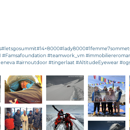
#letsgosummit#14×8000#lady8000#1femme7sommets10s
ura21 #Famsafoundation #teamwork_vm #immobilierero
eneva #airnoutdoor #tingerlaat #AltitudeEyewear #o