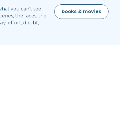
what you can't see
books & movies
enes, the faces, the
y: effort, doubt,