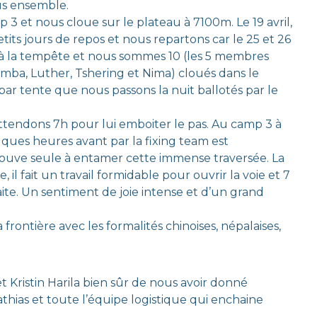
us ensemble.
 3 et nous cloue sur le plateau à 7100m. Le 19 avril,
ts jours de repos et nous repartons car le 25 et 26
 à la tempête et nous sommes 10 (les 5 membres
Pemba, Luther, Tshering et Nima) cloués dans le
ar tente que nous passons la nuit ballotés par le
attendons 7h pour lui emboiter le pas. Au camp 3 à
elques heures avant par la fixing team est
rouve seule à entamer cette immense traversée. La
il fait un travail formidable pour ouvrir la voie et 7
te. Un sentiment de joie intense et d’un grand
frontière avec les formalités chinoises, népalaises,
t Kristin Harila bien sûr de nous avoir donné
athias et toute l’équipe logistique qui enchaine