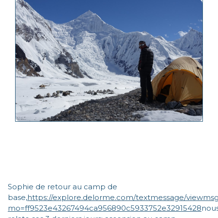
Sophie de retour au camp de
base,
https://explore.delorme.com/textmessage/viewms
mo=ff9523e43267494ca956890c5933752e32915428
nou