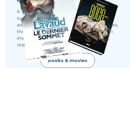
Movies, books and always the same desire:
to share what you can't see 8,000 meters
away. These stories show behind the scenes,
the faces, the choices. They show what an
image does not always say: effort, doubt,
resilience, raw beauty.
books & movies