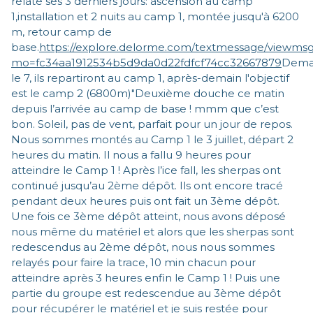
relate ses 3 derniers jours: ascension au camp
1,installation et 2 nuits au camp 1, montée jusqu'à 6200
m, retour camp de
base.
https://explore.delorme.com/textmessage/viewms
mo=fc34aa1912534b5d9da0d22fdfcf74cc32667879
Dema
le 7, ils repartiront au camp 1, après-demain l'objectif
est le camp 2 (6800m)"Deuxième douche ce matin
depuis l’arrivée au camp de base ! mmm que c’est
bon. Soleil, pas de vent, parfait pour un jour de repos.
Nous sommes montés au Camp 1 le 3 juillet, départ 2
heures du matin. Il nous a fallu 9 heures pour
atteindre le Camp 1 ! Après l’ice fall, les sherpas ont
continué jusqu’au 2ème dépôt. Ils ont encore tracé
pendant deux heures puis ont fait un 3ème dépôt.
Une fois ce 3ème dépôt atteint, nous avons déposé
nous même du matériel et alors que les sherpas sont
redescendus au 2ème dépôt, nous nous sommes
relayés pour faire la trace, 10 min chacun pour
atteindre après 3 heures enfin le Camp 1 ! Puis une
partie du groupe est redescendue au 3ème dépôt
pour récupérer le matériel et je suis restée pour