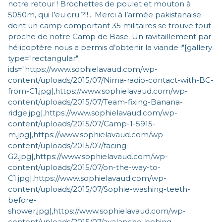
notre retour ! Brochettes de poulet et mouton à
5050m, qui l’eu cru ?!!... Merci à l’armée pakistanaise
dont un camp comportant 35 militaires se trouve tout
proche de notre Camp de Base. Un ravitaillement par
hélicoptère nous a permis d’obtenir la viande !"[gallery
type="rectangular"
ids="https://www.sophielavaud.com/wp-
content/uploads/2015/07/Nima-radio-contact-with-BC-
from-C1.jpg|,https://www.sophielavaud.com/wp-
content/uploads/2015/07/Team-fixing-Banana-
ridge.jpg|,https://www.sophielavaud.com/wp-
content/uploads/2015/07/Camp-1-5915-
m.jpg|,https://www.sophielavaud.com/wp-
content/uploads/2015/07/facing-
G2.jpg|,https://www.sophielavaud.com/wp-
content/uploads/2015/07/on-the-way-to-
C1.jpg|,https://www.sophielavaud.com/wp-
content/uploads/2015/07/Sophie-washing-teeth-
before-
shower.jpg|,https://www.sophielavaud.com/wp-
content/uploads/2015/07/avalanche-behing-